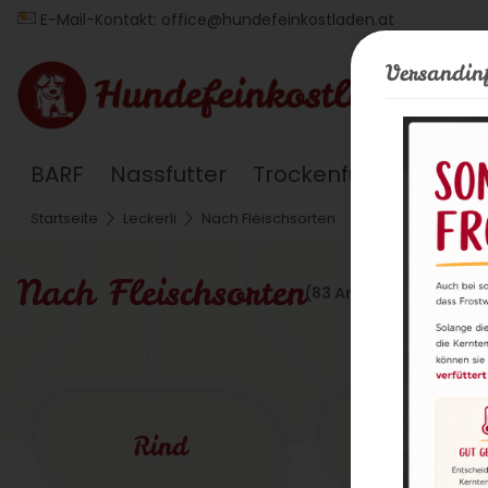
E-Mail-Kontakt:
office@hundefeinkostladen.at
Versandin
BARF
Nassfutter
Trockenfutter
Ergä
Startseite
Leckerli
Nach Fleischsorten
Nach Fleischsorten
(83 Artikel)
Rind
Geflüge