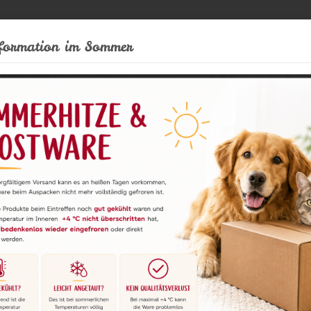
formation im Sommer
nzungen
Kauartikel
Leckerli
Zubehör
O
l
Wild