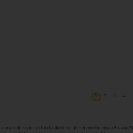
1
2
3
4
e nach dem perfekten Leckerli für deinen vierbeinigen Freund? 