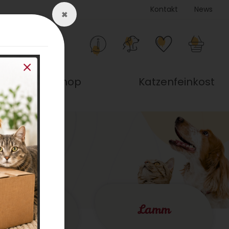
Kontakt
News
×
nline Workshop
Katzenfeinkost
Pferd
Lamm