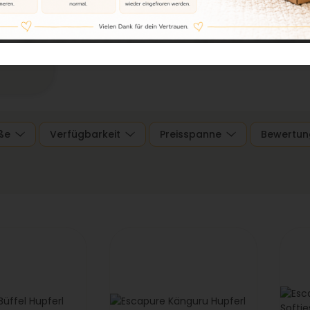
ße
Verfügbarkeit
Preisspanne
Bewertun