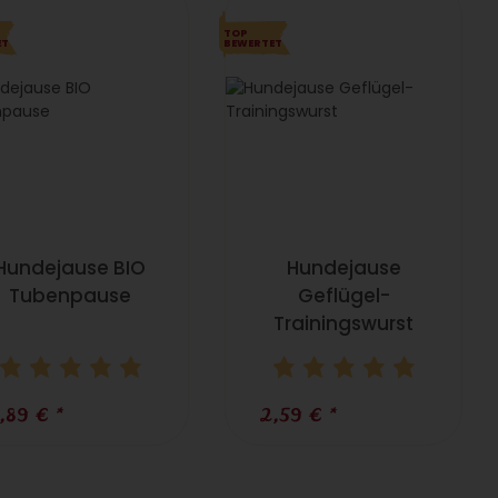
TOP
ET
BEWERTET
Hundejause BIO
Hundejause
Tubenpause
Geflügel-
Trainingswurst
,89 €
*
2,59 €
*