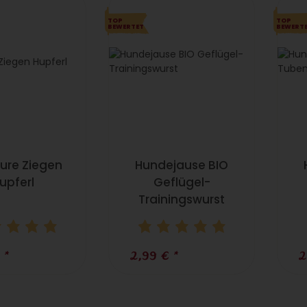
TOP
TOP
BEWERTET
BEWERT
ure Ziegen
Hundejause BIO
upferl
Geflügel-
Trainingswurst
€
*
2,99 €
*
2