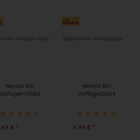
TOP
ET
BEWERTET
Nestos BIO
Nestos BIO
Geflügel-Chips
GeflügelSnips
,49 €
*
7,49 €
*