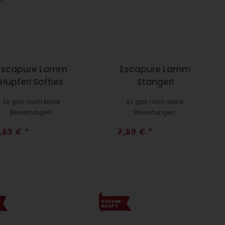
Escapure Lamm
Escapure Lamm
Hupferl Softies
Stangerl
Es gibt noch keine
Es gibt noch keine
Bewertungen.
Bewertungen.
,89 €
*
7,89 €
*
­
AUS­VER­
KAUFT