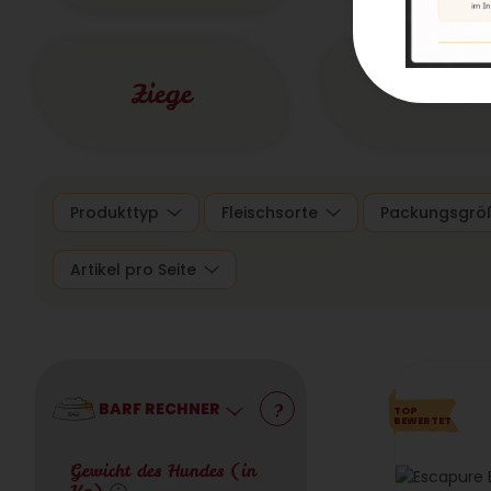
Ziege
Fisch
Produkttyp
Fleischsorte
Packungsgrö
Artikel pro Seite
BARF RECHNER
?
TOP
BEWERTET
Gewicht des Hundes (in