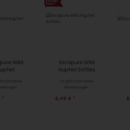
AUS­VER­
KAUFT
pure Wild
Escapure Wild
upferl
Hupferl Softies
bt noch keine
Es gibt noch keine
ertungen.
Bewertungen.
€
*
8,49 €
*
8