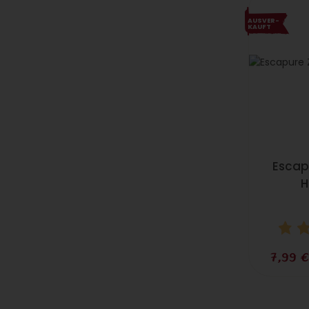
AUS­VER­
KAUFT
Escap
H
7,99 