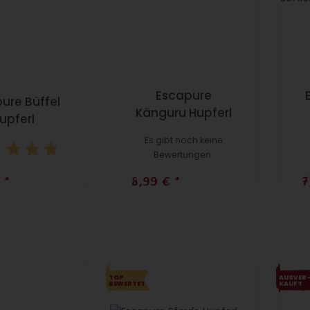
Escapure
ure Büffel
Känguru Hupferl
upferl
Es gibt noch keine
Bewertungen.
€
*
8,99 €
*
7
TOP
AUS­VER
BEWERTET
KAUFT