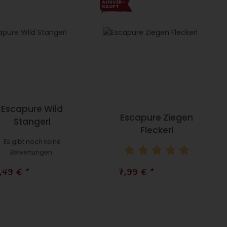
AUS­VER­
KAUFT
Escapure Wild
Escapure Ziegen
Stangerl
Fleckerl
Es gibt noch keine
Bewertungen.
7,99 €
*
,49 €
*